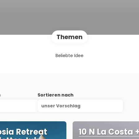
Themen
Beliebte Idee
s
Sortieren nach
unser Vorschlag
osia Retreat
10 N La Costa 