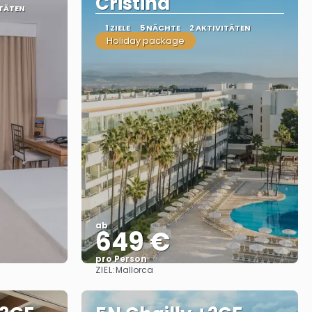
Cristina
ITÄTEN
1 ZIELE
5 NÄCHTE
2 AKTIVITÄTEN
Holiday package
ab
649 €
pro Person
ZIEL:
Mallorca
Sehen