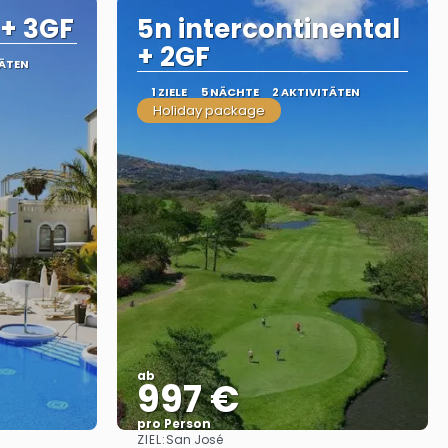
 + 3GF
5n intercontinental
+ 2GF
TÄTEN
1 ZIELE
5 NÄCHTE
2 AKTIVITÄTEN
Holiday package
ab
997 €
pro Person
ZIEL:
San José