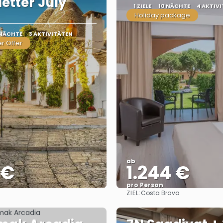
etter July
1 ZIELE
10 NÄCHTE
4 AKTIV
Holiday package
 NÄCHTE
3 AKTIVITÄTEN
r Offer
ab
 €
1.244 €
pro Person
ZIEL:
Costa Brava
Sehen
Sehen