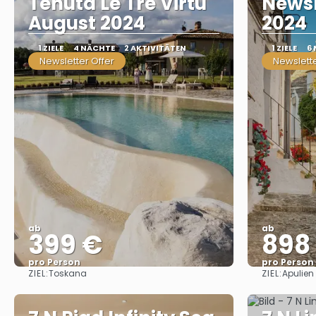
Tenuta Le Tre Virtu
Newsl
August 2024
2024
1 ZIELE
4 NÄCHTE
2 AKTIVITÄTEN
1 ZIELE
6
Newsletter Offer
Newslette
ab
ab
399 €
898
pro Person
pro Person
ZIEL:
ZIEL:
Toskana
Apulien
Sehen