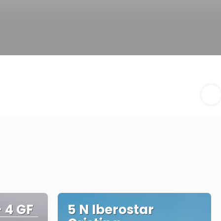
+ 4 GF
5 N Iberostar