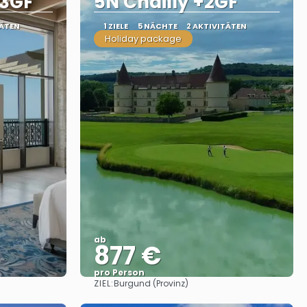
 3GF
5N Chailly +2GF
TÄTEN
1 ZIELE
5 NÄCHTE
2 AKTIVITÄTEN
Holiday package
ab
877 €
pro Person
ZIEL:
Burgund (Provinz)
Sehen