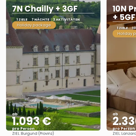
7N Chailly + 3GF
10N P
+ 5GF
1 ZIELE
7 NÄCHTE
3 AKTIVITÄTEN
Holiday package
1 ZIELE
1
Holiday 
ab
ab
1.093 €
2.33
pro Person
pro Person
ZIEL:
ZIEL:
Burgund (Provinz)
Lanzaro