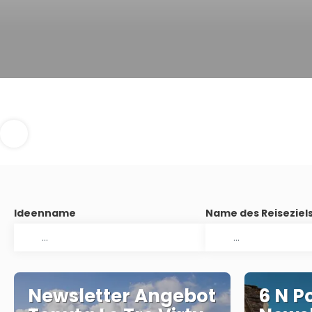
Ideenname
Name des Reiseziel
Newsletter Angebot
6 N P