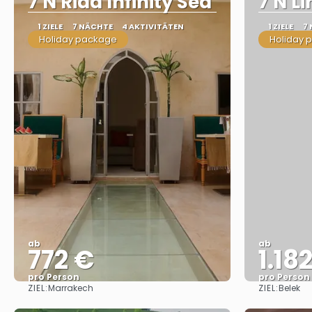
7 N Riad Infinity Sea
7 N L
1 ZIELE
7 NÄCHTE
4 AKTIVITÄTEN
1 ZIELE
7
Holiday package
Holiday 
ab
ab
772 €
1.18
pro Person
pro Person
ZIEL:
ZIEL:
Marrakech
Belek
Sehen