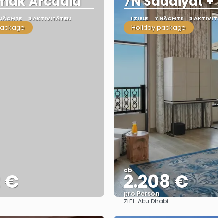
imak Arcadia
7N Saadiyat +
 NÄCHTE
3 AKTIVITÄTEN
1 ZIELE
7 NÄCHTE
3 AKTIVI
package
Holiday package
ab
2 €
2.208 €
pro Person
ZIEL:
Abu Dhabi
Sehen
Sehen