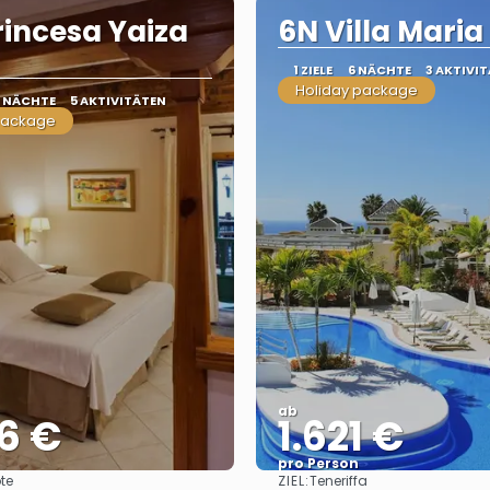
rincesa Yaiza
6N Villa Maria
1 ZIELE
6 NÄCHTE
3 AKTIVI
Holiday package
0 NÄCHTE
5 AKTIVITÄTEN
package
ab
6 €
1.621 €
pro Person
ZIEL:
te
Teneriffa