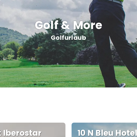
Golf & More
Golfurlaub
t Iberostar
10 N Bleu Hotel