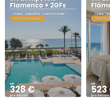
Flamenco + 2GFs
Flame
1 ZIELE
3 NÄCHTE
2 AKTIVITÄTEN
1 ZIELE
5
Holiday package
Holiday 
ab
ab
328 €
523
pro Person
pro Person
Sehen