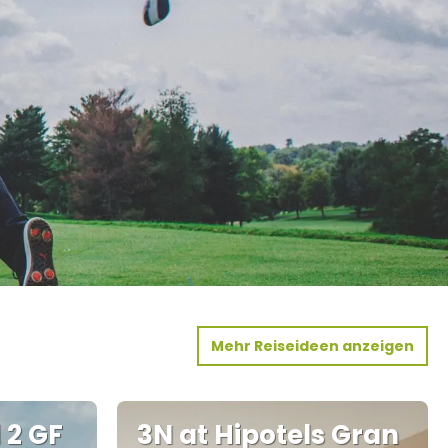
Mehr Reiseideen anzeigen
 2 GF
3N at Hipotels Gran