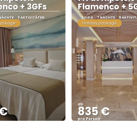
nco + 3GFs
Flamenco + 5
 NÄCHTE
3 AKTIVITÄTEN
1 ZIELE
7 NÄCHTE
5 AKTIVI
package
Holiday package
ab
 €
835 €
pro Person
Sehen
Sehen