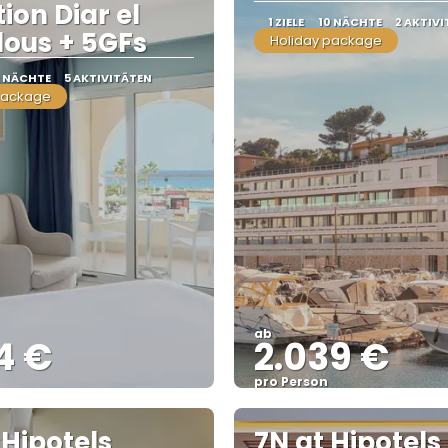
ion Diar el
1 ZIELE
10 NÄCHTE
2 AKTIV
ous + 5GFs
Holiday package
0 NÄCHTE
5 AKTIVITÄTEN
package
ab
4 €
2.039 €
pro Person
Sehen
Sehen
 Hipotels
7N at Hipotels