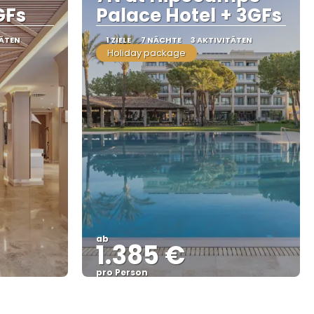
GFs
Palace Hotel + 3GFs
TÄTEN
1 ZIELE
7 NÄCHTE
3 AKTIVITÄTEN
Holiday package
ab
1.385 €
pro Person
Sehen