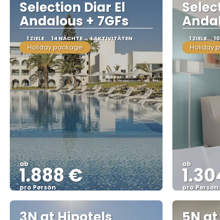
Selection Diar El
Select
Andalous + 7GFs
Andal
1 ZIELE
14 NÄCHTE
4 AKTIVITÄTEN
1 ZIELE
1
Holiday package
Holiday 
ab
ab
1.888 €
1.30
pro Person
pro Person
Sehen
3N at Hipotels
5N at