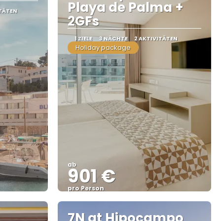
Playa de Palma +
ITÄTEN
2GFs
1 ZIELE
3 NÄCHTE
2 AKTIVITÄTEN
Holiday package
ab
901 €
pro Person
Sehen
7N at Hipocampo