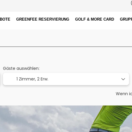
(
EBOTE
GREENFEE RESERVIERUNG
GOLF & MORE CARD
GRUP
Flug+Hotel & Greenfees
Golf
+
Gäste auswählen:
1 Zimmer,
2 Erw.
Wenn ic