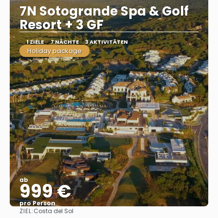
7N Sotogrande Spa & Golf
Resort + 3 GF
1 ZIELE
7 NÄCHTE
3 AKTIVITÄTEN
Holiday package
ab
999 €
pro Person
ZIEL:
Costa del Sol
Sehen