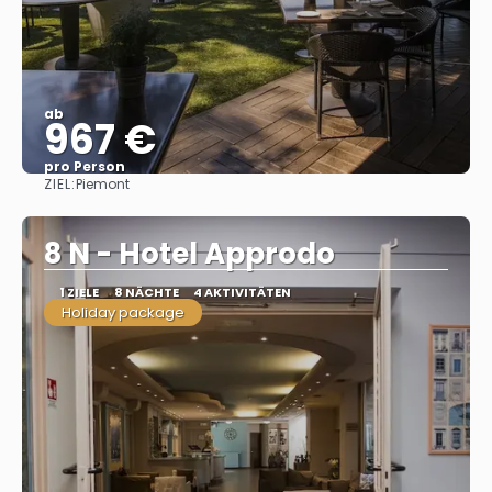
ab
967 €
pro Person
ZIEL:
Piemont
Sehen
8 N - Hotel Approdo
1 ZIELE
8 NÄCHTE
4 AKTIVITÄTEN
Holiday package