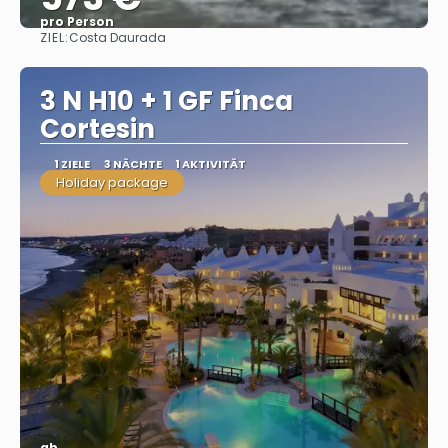
pro Person
ZIEL:
Costa Daurada
Sehen
3 N H10 + 1 GF Finca
Cortesin
1 ZIELE
3 NÄCHTE
1 AKTIVITÄT
Holiday package
ab