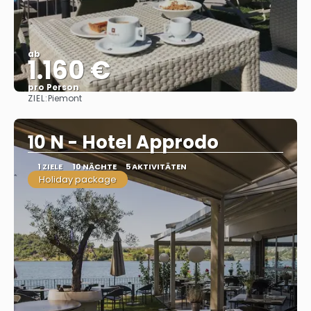
ab
1.160 €
pro Person
ZIEL:
Piemont
Sehen
10 N - Hotel Approdo
1 ZIELE
10 NÄCHTE
5 AKTIVITÄTEN
Holiday package