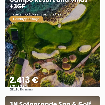
+3GF
1 ZIELE
7 NÄCHTE
3 AKTIVITÄTEN
Holiday package
ab
2.413 €
pro Person
ZIEL:
La Romana
Sehen
3N Sotogrande Spa & Golf