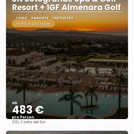
Resort + 1GF Almenara Golf
1 ZIELE
3 NÄCHTE
1 AKTIVITÄT
Holiday package
ab
483 €
pro Person
ZIEL:
Costa del Sol
Sehen