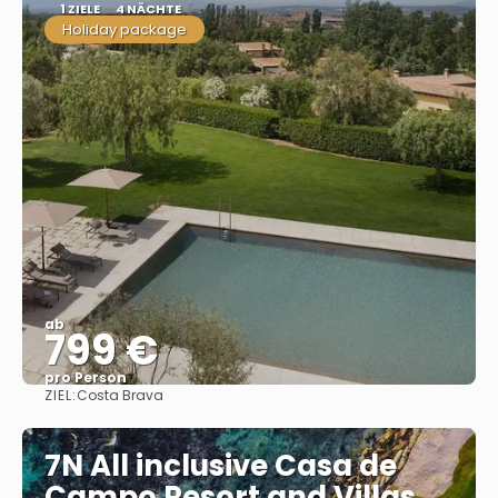
1 ZIELE
4 NÄCHTE
Holiday package
ab
799 €
pro Person
ZIEL:
Costa Brava
Sehen
7N All inclusive Casa de
Campo Resort and Villas