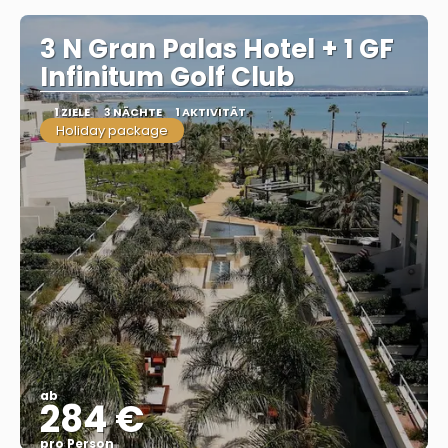
3 N Gran Palas Hotel + 1 GF
Infinitum Golf Club
1 ZIELE
3 NÄCHTE
1 AKTIVITÄT
Holiday package
ab
284 €
pro Person