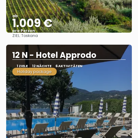
ab
1.009 €
pro Person
ZIEL:
Toskana
Sehen
12 N - Hotel Approdo
1 ZIELE
12 NÄCHTE
6 AKTIVITÄTEN
Holiday package