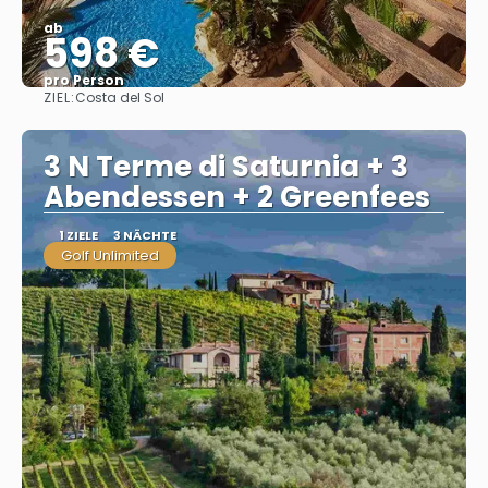
ab
598 €
pro Person
ZIEL:
Costa del Sol
Sehen
3 N Terme di Saturnia + 3
Abendessen + 2 Greenfees
1 ZIELE
3 NÄCHTE
Golf Unlimited