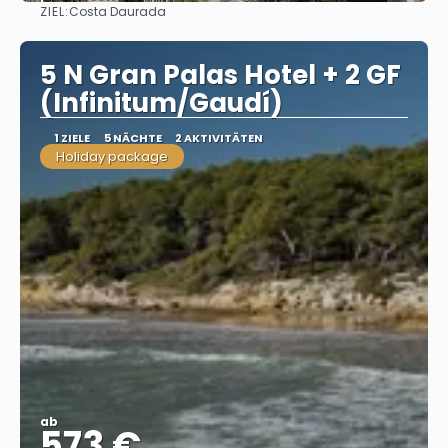
ZIEL:
Costa Daurada
Sehen
5 N Gran Palas Hotel + 2 GF
(Infinitum/Gaudí)
1 ZIELE
5 NÄCHTE
2 AKTIVITÄTEN
Holiday package
ab
573 €