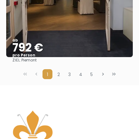
ab
792 €
pro Person
ZIEL:
Piemont
Sehen
1
2
3
4
5