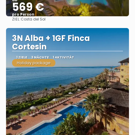
569 €
pro Person
ZIEL:
Costa del Sol
Sehen
3N Alba + 1GF Finca
Cortesin
1 ZIELE
3 NÄCHTE
1 AKTIVITÄT
Holiday package