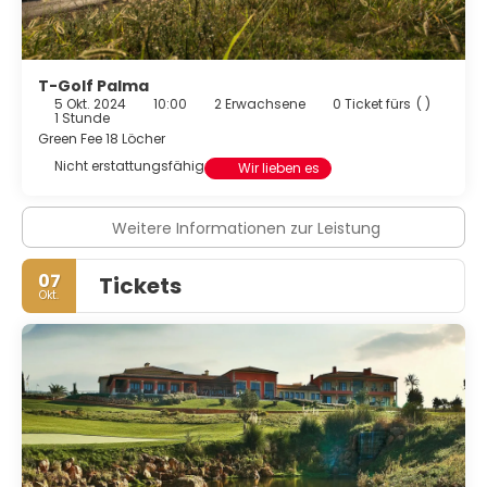
T-Golf Palma
5 Okt. 2024
10:00
2 Erwachsene
0 Ticket fürs
( )
1 Stunde
Green Fee 18 Löcher
Nicht erstattungsfähig
Wir lieben es
Weitere Informationen zur Leistung
07
Tickets
Okt.