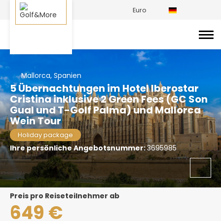
Euro
Mallorca, Spanien
5 Übernachtungen im Hotel Iberostar
Cristina inklusive 2 Green Fees (GC Son
Gual und T-Golf Palma) und Mallorca
Wein Tour
Holiday package
Ihre persönliche Angebotsnummer:
3695985
Preis pro Reiseteilnehmer ab
649 €