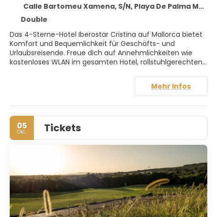
Calle Bartomeu Xamena, S/N, Playa De Palma Mallo 07610
Double
Das 4-Sterne-Hotel Iberostar Cristina auf Mallorca bietet
Komfort und Bequemlichkeit für Geschäfts- und
Urlaubsreisende. Freue dich auf Annehmlichkeiten wie
kostenloses WLAN im gesamten Hotel, rollstuhlgerechten
Zugang, eine 24-Stunden-Rezeption und Einrichtungen
für behinderte Gäste. Ausgewählte Zimmer verfügen über
Mehr Infos
LCD-/Plasma-Fernseher, einen kostenlosen
Willkommensdrink, ein Sofa, ein separates Wohnzimmer
und kostenloses WLAN. Zu den Freizeiteinrichtungen
gehören eine Dartscheibe, ein Fitnesscenter, eine Sauna,
05
Tickets
ein Außenpool und ein Innenpool, die alle zur ruhigen
Okt.
Atmosphäre des Hotels beitragen. Das Iberostar Cristina
bietet zuverlässigen Service und ein professionelles
Personal, das sich ganz Ihren Bedürfnissen widmet.