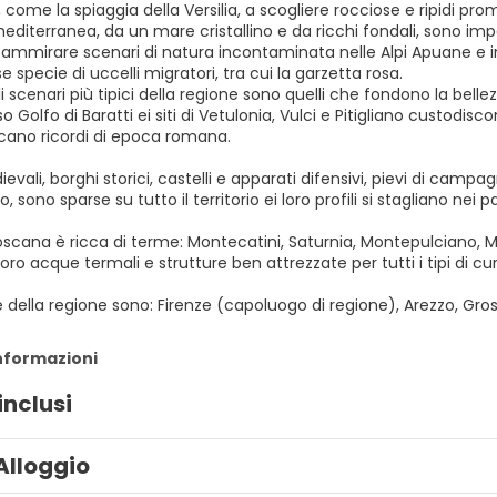
 come la spiaggia della Versilia, a scogliere rocciose e ripidi pro
iterranea, da un mare cristallino e da ricchi fondali, sono impa
 ammirare scenari di natura incontaminata nelle Alpi Apuane e i
 specie di uccelli migratori, tra cui la garzetta rosa.
li scenari più tipici della regione sono quelli che fondono la bellez
o Golfo di Baratti ei siti di Vetulonia, Vulci e Pitigliano custodisc
cano ricordi di epoca romana.
evali, borghi storici, castelli e apparati difensivi, pievi di camp
, sono sparse su tutto il territorio ei loro profili si stagliano ne
 Toscana è ricca di terme: Montecatini, Saturnia, Montepulciano
 loro acque termali e strutture ben attrezzate per tutti i tipi di cu
 della regione sono: Firenze (capoluogo di regione), Arezzo, Gross
informazioni
inclusi
Alloggio