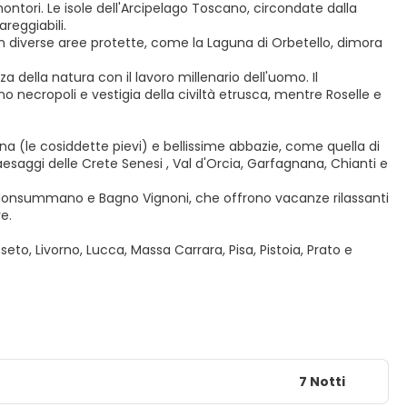
montori. Le isole dell'Arcipelago Toscano, circondate dalla
reggiabili.
n diverse aree protette, come la Laguna di Orbetello, dimora
za della natura con il lavoro millenario dell'uomo. Il
ono necropoli e vestigia della civiltà etrusca, mentre Roselle e
agna (le cosiddette pievi) e bellissime abbazie, come quella di
i paesaggi delle Crete Senesi , Val d'Orcia, Garfagnana, Chianti e
, Monsummano e Bagno Vignoni, che offrono vacanze rilassanti
re.
eto, Livorno, Lucca, Massa Carrara, Pisa, Pistoia, Prato e
7 Notti