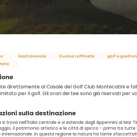
co
Gastronomia
Cucina raffinata
golf e gastro
itato
ione
e direttamente al Casale del Golf Club Montecatini e fate i
imitato per il golf. Gli orari dei tee sono già riservati per vo
zioni sulla destinazione
si trova nell'Italia centrale e si estende dagli Appennini al Mar Ti
aggio, il patrimonio artistico e le città di spicco - prima tra tu
 internazionale. In questa regione la natura ha tante sfaccettat