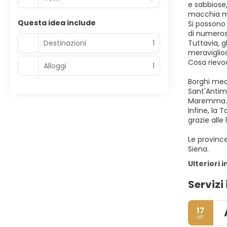
e sabbiose,
macchia med
Questa idea include
Si possono
di numerose
Destinazioni
1
Tuttavia, g
meraviglios
Cosa rievo
Alloggi
1
Borghi medi
Sant'Antimo
Maremma.
Infine, la
grazie alle
Le province
Siena.
Ulteriori 
Servizi 
17
ott