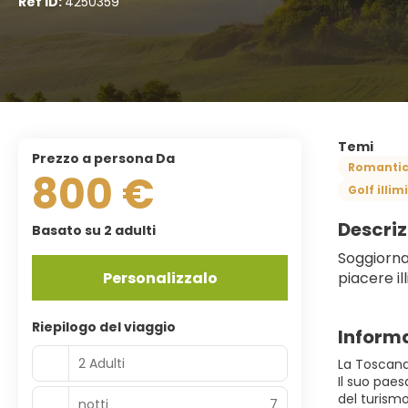
Ref ID:
4250359
Temi
prezzo a persona Da
Romanti
800 €
Golf illim
Descriz
Basato su 2 adulti
Soggiornat
Personalizzalo
piacere ill
Riepilogo del viaggio
Informa
2 Adulti
La Toscana 
Il suo paes
del turismo
notti
7