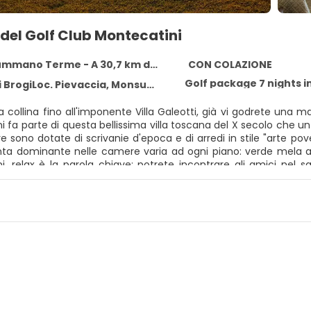
del Golf Club Montecatini
ano Terme - A 30,7 km dal centro
CON COLAZIONE
Golf package 7 nights i
rogiLoc. Pievaccia, Monsummano Terme 51015
a collina fino all'imponente Villa Galeotti, già vi godrete una ma
 fa parte di questa bellissima villa toscana del X secolo che un
 sono dotate di scrivanie d'epoca e di arredi in stile "arte pov
tinta dominante nelle camere varia ad ogni piano: verde mela a
i, relax è la parola chiave: potrete incontrare gli amici nel sa
 Grazie alla sua posizione appartata, il Casale Montecatini è il
a. Una giornata di benessere a Montecatini Terme completerà la