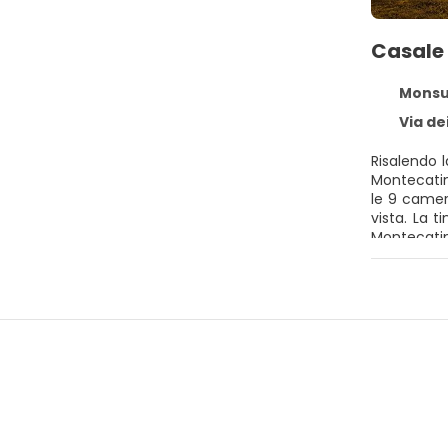
Casale 
Monsumm
Via dei B
Risalendo l
Montecatini
le 9 camere
vista. La 
Montecatin
ristorante.
alla natur