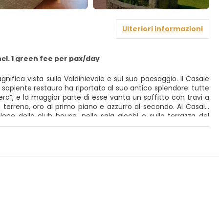
Ulteriori informazioni
ncl. 1 green fee per pax/day
gnifica vista sulla Valdinievole e sul suo paesaggio. Il Casale
 sapiente restauro ha riportato al suo antico splendore: tutte
era”, e la maggior parte di esse vanta un soffitto con travi a
 terreno, oro al primo piano e azzurro al secondo. Al Casale
lone della club house, nella sala giochi o sulla terrazza del
 luogo ideale per una vacanza tranquilla e silenziosa in mezzo
 vostra vacanza!