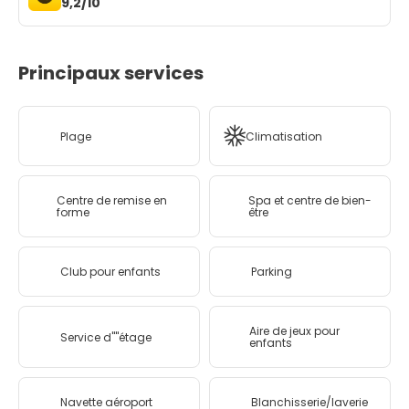
9,2/10
Principaux services
Plage
Climatisation
Centre de remise en
Spa et centre de bien-
forme
être
Club pour enfants
Parking
Aire de jeux pour
Service d''''étage
enfants
Navette aéroport
Blanchisserie/laverie