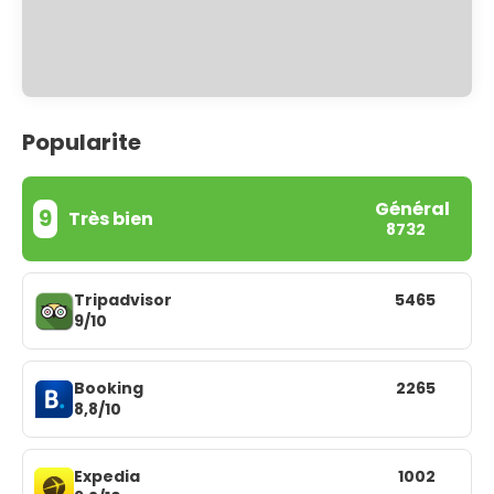
Popularite
Général
9
Très bien
8732
Tripadvisor
5465
9/10
Booking
2265
8,8/10
Expedia
1002