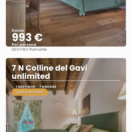
Desde
993 €
Por persona
DESTINO:
Piamonte
Ver
7 N Colline del Gavi
unlimited
1 DESTINOS
7 NOCHES
Golf Unlimited