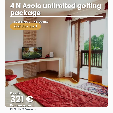
4 N Asolo unlimited golfing
package
1 DESTINOS
4 NOCHES
Golf Unlimited
Desde
321 €
Por persona
DESTINO:
Véneto
Ver