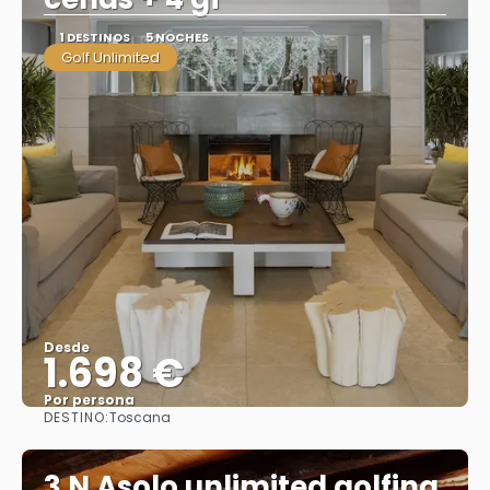
1 DESTINOS
5 NOCHES
Golf Unlimited
Desde
1.698 €
Por persona
DESTINO:
Toscana
Ver
3 N Asolo unlimited golfing