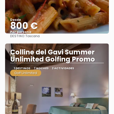
Desde
800 €
Por persona
DESTINO:
Toscana
Ver
Colline del Gavi Summer
Unlimited Golfing Promo
1 DESTINOS
7 NOCHES
2 ACTIVIDADES
Golf Unlimited