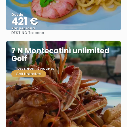
Desde
421 €
Por persona
DESTINO:
Toscana
Ver
7 N Montecatini unlimited
Golf
1 DESTINOS
7 NOCHES
Golf Unlimited