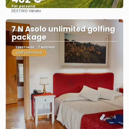
Por persona
DESTINO:
Véneto
Ver
7 N Asolo unlimited golfing
package
1 DESTINOS
7 NOCHES
Golf Unlimited
Desde