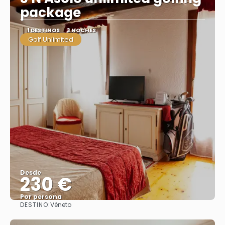
package
1 DESTINOS
3 NOCHES
Golf Unlimited
Desde
230 €
Por persona
DESTINO:
Véneto
Ver