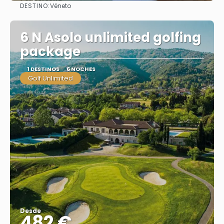
DESTINO:
Véneto
Ver
6 N Asolo unlimited golfing
package
1 DESTINOS
6 NOCHES
Golf Unlimited
Desde
482 €