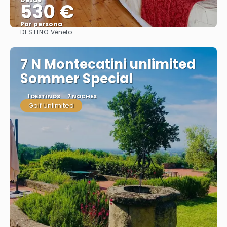
530 €
Por persona
DESTINO:
Véneto
Ver
7 N Montecatini unlimited
Sommer Special
1 DESTINOS
7 NOCHES
Golf Unlimited