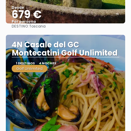
Desde
679 €
Por persona
DESTINO:
Toscana
Ver
4N Casale del GC
Montecatini Golf Unlimited
1 DESTINOS
4 NOCHES
Golf Unlimited