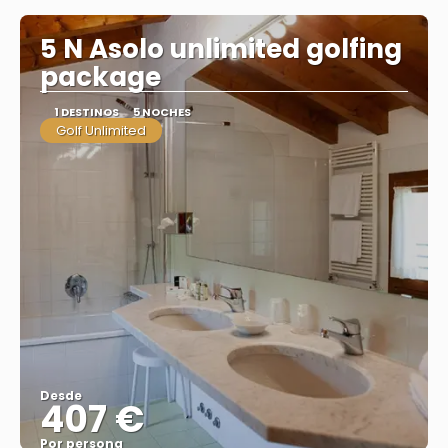
5 N Asolo unlimited golfing
package
1 DESTINOS
5 NOCHES
Golf Unlimited
Desde
407 €
Por persona