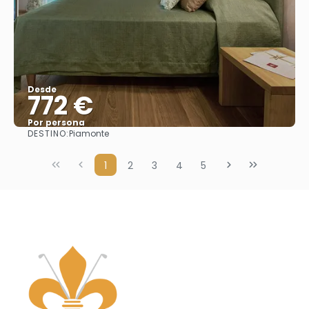
Desde
772 €
Por persona
DESTINO:
Piamonte
Ver
1
2
3
4
5