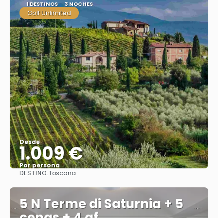
1 DESTINOS
3 NOCHES
Golf Unlimited
Desde
1.009 €
Por persona
DESTINO:
Toscana
Ver
5 N Terme di Saturnia + 5
cenas + 4 gf