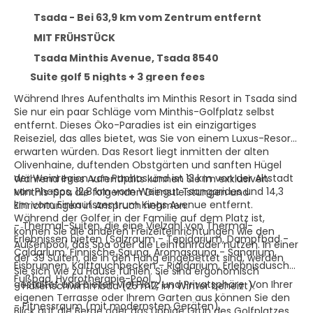
Tsada - Bei 63,9 km vom Zentrum entfernt
MIT FRÜHSTÜCK
Tsada Minthis Avenue, Tsada 8540
Suite golf 5 nights + 3 green fees
Während Ihres Aufenthalts im Minthis Resort in Tsada sind
Sie nur ein paar Schläge vom Minthis-Golfplatz selbst
entfernt. Dieses Öko-Paradies ist ein einzigartiges
Reiseziel, das alles bietet, was Sie von einem Luxus-Resort
erwarten würden. Das Resort liegt inmitten der alten
Olivenhaine, duftenden Obstgärten und sanften Hügel
der Weinregion von Paphos und ist 13 km von der Altstadt
Während Ihres Aufenthalts können Sie im exklusiven
von Phapos, 12,8 km vom Weingut Tsangarides und 14,3
Minthis-Spa die folgenden Dienstleistungen und
km vom Einkaufszentrum Kings Avenue entfernt.
Einrichtungen in Anspruch nehmen:
Während der Golfer in der Familie auf dem Platz ist,
- Thermal-Suiten, die eine Vielzahl von Thermal-
können Sie die anderen Freizeiteinrichtungen wie den
Erlebnissen bieten (Salzraum - Tepidarium, Dampfbad -
Außenpool, das Spa oder die Leihfahrräder nutzen. In einer
Caldarium, Finnische Sauna, Aromasauna - Sanarium,
der 39 Suiten, die in den Hang eingebettet sind, werden
Eisbrunnen, Kalttauchbecken - Rigidarium, Erlebnisdusche,
Sie sich wie zu Hause fühlen. Sie sind ergonomisch
Fußbad, Hydrotherapie-Pool...).
gestaltet und bieten viel Platz und Privatsphäre. Von Ihrer
- Hallenschwimmbad (25 m2, im Winter beheizt).
eigenen Terrasse oder Ihrem Garten aus können Sie den
- Fitnessraum (mit modernsten Geräten).
Blick auf die Berge oder das üppige Grün des Golfplatzes