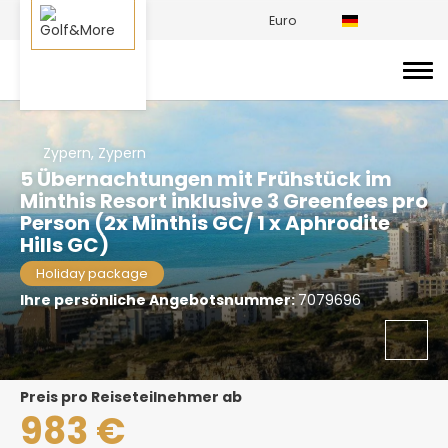
Euro
Zypern, Zypern
5 Übernachtungen mit Frühstück im
Minthis Resort inklusive 3 Greenfees pro
Person (2x Minthis GC/ 1 x Aphrodite
Hills GC)
Holiday package
Ihre persönliche Angebotsnummer:
7079696
Preis pro Reiseteilnehmer ab
983 €