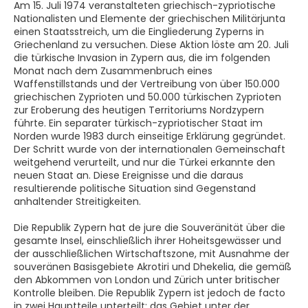
Am 15. Juli 1974 veranstalteten griechisch-zypriotische
Nationalisten und Elemente der griechischen Militärjunta
einen Staatsstreich, um die Eingliederung Zyperns in
Griechenland zu versuchen. Diese Aktion löste am 20. Juli
die türkische Invasion in Zypern aus, die im folgenden
Monat nach dem Zusammenbruch eines
Waffenstillstands und der Vertreibung von über 150.000
griechischen Zyprioten und 50.000 türkischen Zyprioten
zur Eroberung des heutigen Territoriums Nordzypern
führte. Ein separater türkisch-zypriotischer Staat im
Norden wurde 1983 durch einseitige Erklärung gegründet.
Der Schritt wurde von der internationalen Gemeinschaft
weitgehend verurteilt, und nur die Türkei erkannte den
neuen Staat an. Diese Ereignisse und die daraus
resultierende politische Situation sind Gegenstand
anhaltender Streitigkeiten.
Die Republik Zypern hat de jure die Souveränität über die
gesamte Insel, einschließlich ihrer Hoheitsgewässer und
der ausschließlichen Wirtschaftszone, mit Ausnahme der
souveränen Basisgebiete Akrotiri und Dhekelia, die gemäß
den Abkommen von London und Zürich unter britischer
Kontrolle bleiben. Die Republik Zypern ist jedoch de facto
in zwei Hauptteile unterteilt: das Gebiet unter der