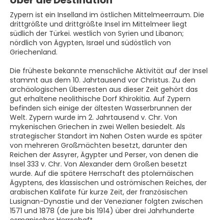
Über die Destination
Zypern ist ein Inselland im östlichen Mittelmeerraum. Die
drittgrößte und drittgrößte Insel im Mittelmeer liegt
südlich der Türkei. westlich von Syrien und Libanon;
nördlich von Ägypten, Israel und südöstlich von
Griechenland.
Die früheste bekannte menschliche Aktivität auf der Insel
stammt aus dem 10. Jahrtausend vor Christus. Zu den
archäologischen Überresten aus dieser Zeit gehört das
gut erhaltene neolithische Dorf Khirokitia. Auf Zypern
befinden sich einige der ältesten Wasserbrunnen der
Welt. Zypern wurde im 2. Jahrtausend v. Chr. Von
mykenischen Griechen in zwei Wellen besiedelt. Als
strategischer Standort im Nahen Osten wurde es später
von mehreren Großmächten besetzt, darunter den
Reichen der Assyrer, Ägypter und Perser, von denen die
Insel 333 v. Chr. Von Alexander dem Großen besetzt
wurde. Auf die spätere Herrschaft des ptolemäischen
Ägyptens, des klassischen und oströmischen Reiches, der
arabischen Kalifate für kurze Zeit, der französischen
Lusignan-Dynastie und der Venezianer folgten zwischen
1571 und 1878 (de jure bis 1914) über drei Jahrhunderte